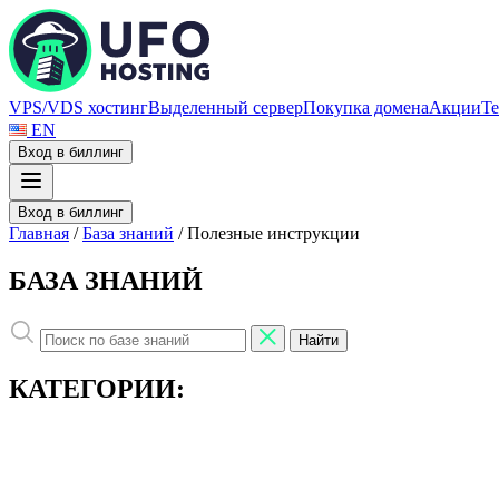
VPS/VDS хостинг
Выделенный сервер
Покупка домена
Акции
Те
EN
Вход в биллинг
Вход в биллинг
Главная
/
База знаний
/
Полезные инструкции
БАЗА ЗНАНИЙ
Найти
КАТЕГОРИИ: