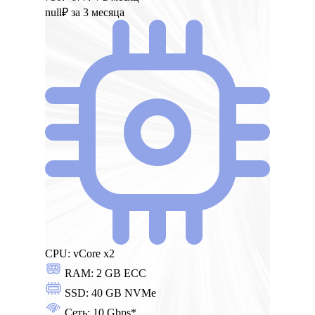
null₽
за 3 месяца
CPU:
vCore x2
RAM:
2 GB ECC
SSD:
40 GB NVMe
Сеть:
10 Gbps*