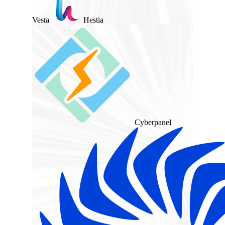
Vesta
Hestia
Cyberpanel