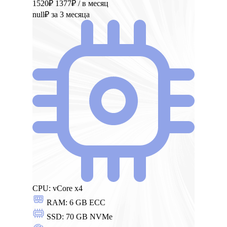
1520₽
1377₽
/ в месяц
null₽
за 3 месяца
CPU:
vCore x4
RAM:
6 GB ECC
SSD:
70 GB NVMe