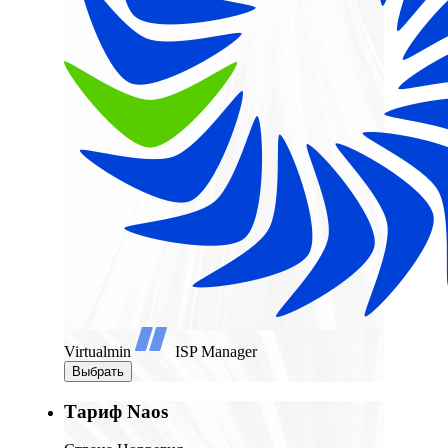
Virtualmin
ISP Manager
Выбрать
Тариф Naos