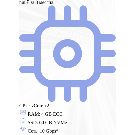
null₽
за 3 месяца
CPU:
vCore x2
RAM:
4 GB ECC
SSD:
60 GB NVMe
Сеть:
10 Gbps*