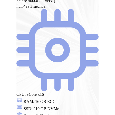
5500₽
5000₽
/ в месяц
null₽
за 3 месяца
CPU:
vCore x16
RAM:
16 GB ECC
SSD:
210 GB NVMe