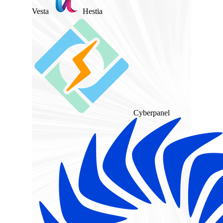
Vesta
Hestia
Cyberpanel