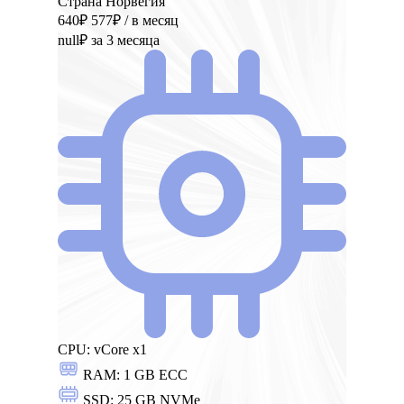
Страна Норвегия
640₽
577₽
/ в месяц
null₽
за 3 месяца
CPU:
vCore x1
RAM:
1 GB ECC
SSD:
25 GB NVMe