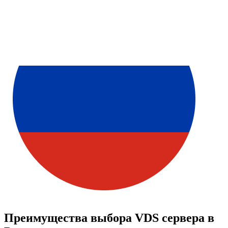
П
р
е
и
м
у
щ
е
с
т
в
а
в
ы
б
о
р
а
V
D
S
с
е
р
в
е
р
а
в