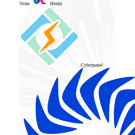
Vesta
Hestia
Cyberpanel