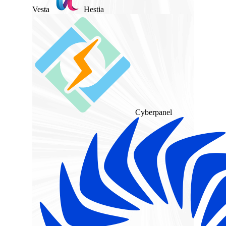
Vesta
Hestia
Cyberpanel