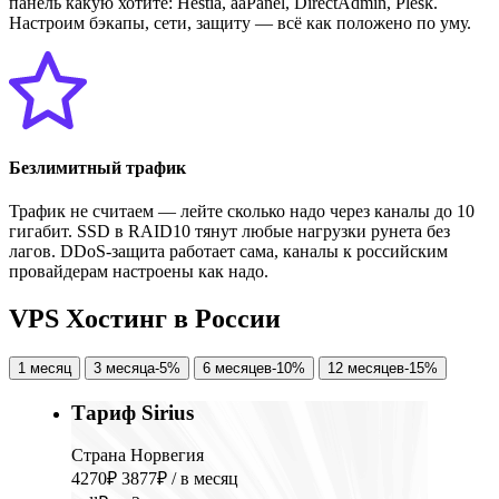
панель какую хотите: Hestia, aaPanel, DirectAdmin, Plesk.
Настроим бэкапы, сети, защиту — всё как положено по уму.
Безлимитный трафик
Трафик не считаем — лейте сколько надо через каналы до 10
гигабит. SSD в RAID10 тянут любые нагрузки рунета без
лагов. DDoS-защита работает сама, каналы к российским
провайдерам настроены как надо.
V
P
S
Х
о
с
т
и
н
г
в
Р
о
с
с
и
и
1 месяц
3 месяца
-5%
6 месяцев
-10%
12 месяцев
-15%
Тариф Sirius
Страна Норвегия
4270₽
3877₽
/ в месяц