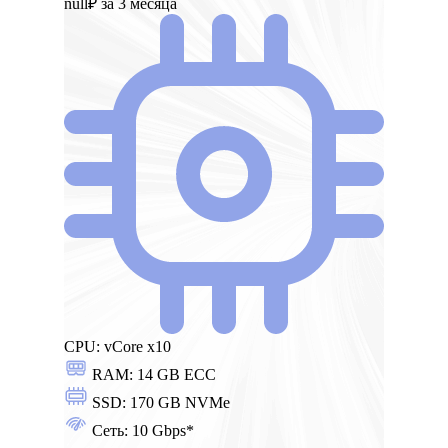
null₽
за 3 месяца
CPU:
vCore x10
RAM:
14 GB ECC
SSD:
170 GB NVMe
Сеть:
10 Gbps*