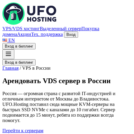
VPS/VDS хостинг
Выделенный сервер
Покупка
домена
Акции
Тех. поддержка
Вход
EN
Вход в биллинг
Вход в биллинг
Главная
/
VPS в России
А
р
е
н
д
о
в
а
т
ь
V
D
S
с
е
р
в
е
р
в
Р
о
с
с
и
и
Россия — огромная страна с развитой IT-индустрией и
отличным интернетом от Москвы до Владивостока.
UFO.Hosting поставил сюда мощные KVM-серверы на
быстрых SSD NVMe с каналами до 10 гигабит. Сервер
поднимается до 15 минут, ребята из поддержки всегда
помогут.
Перейти к серверам