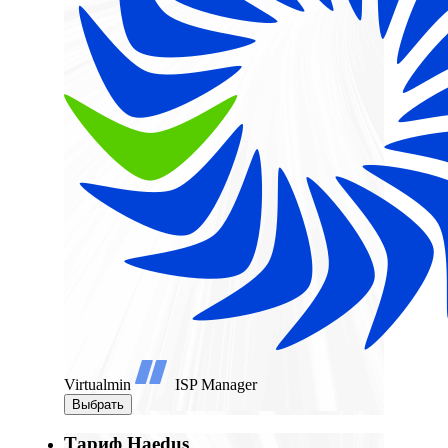
Virtualmin
ISP Manager
Выбрать
Тариф Haedus