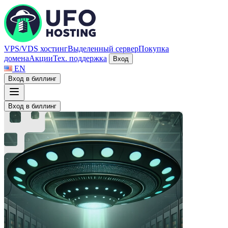
VPS/VDS хостинг
Выделенный сервер
Покупка
домена
Акции
Тех. поддержка
Вход
EN
Вход в биллинг
Вход в биллинг