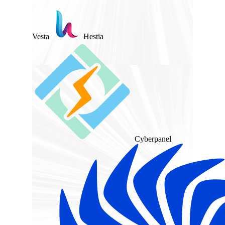
Vesta
Hestia
Cyberpanel