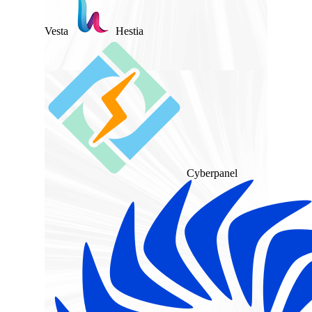
Vesta
Hestia
Cyberpanel