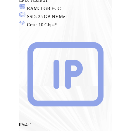
CPU:
vCore x1
RAM:
1 GB ECC
SSD:
25 GB NVMe
Сеть:
10 Gbps*
IPv4:
1