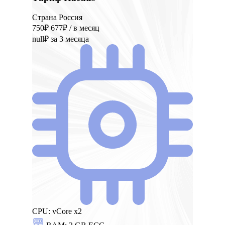
Страна Россия
750₽
677₽
/ в месяц
null₽
за 3 месяца
CPU:
vCore x2