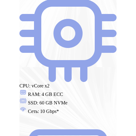
CPU:
vCore x2
RAM:
4 GB ECC
SSD:
60 GB NVMe
Сеть:
10 Gbps*