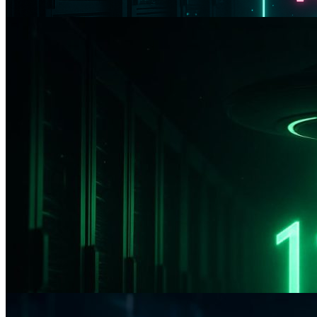
Новогодняя акция UFO.Hosting. Удвойте мощност
Promo
Черная пятница с космическими скидками: откр
Promo