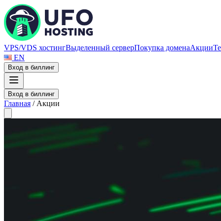
VPS/VDS хостинг
Выделенный сервер
Покупка домена
Акции
Те
EN
Вход в биллинг
Вход в биллинг
Главная
/
Акции