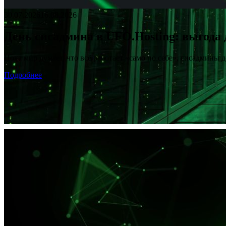
30.07.2026
16.08.2026
День сисадмина в UFO.Hosting: выгода
День сисадмина в UFO.Hosting: выгода до −20%!
Пока мир думает, что всё работает «само по себе», сисадмины 
Promo
Подробнее
Скидка 15% на первый заказ VPS
Promo