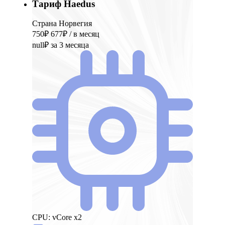
Тариф Haedus
Страна Норвегия
750₽
677₽
/ в месяц
null₽
за 3 месяца
CPU:
vCore x2