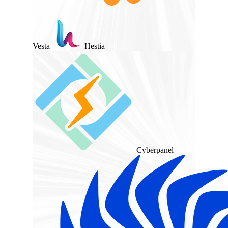
Vesta
Hestia
Cyberpanel