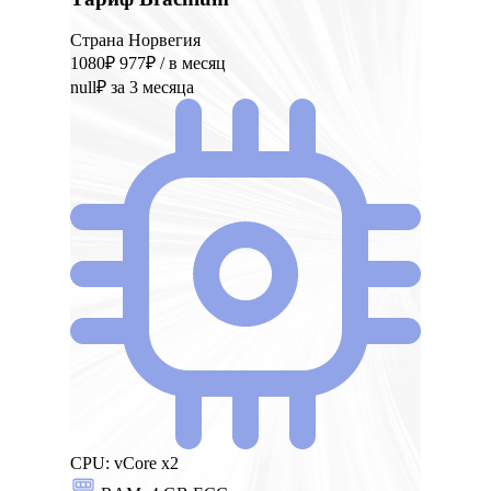
Страна Норвегия
1080₽
977₽
/ в месяц
null₽
за 3 месяца
CPU:
vCore x2