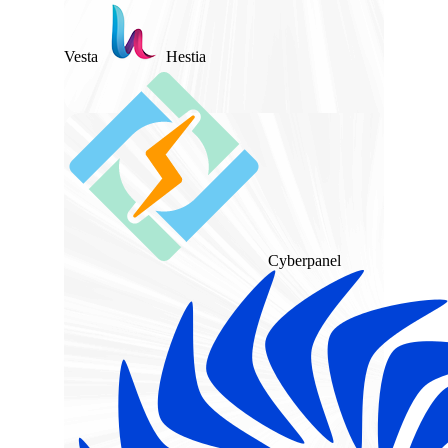
Vesta
Hestia
Cyberpanel