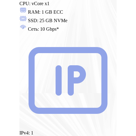
CPU:
vCore x1
RAM:
1 GB ECC
SSD:
25 GB NVMe
Сеть:
10 Gbps*
IPv4:
1