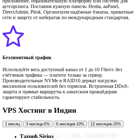
приложение, образовательную платформу или систему для
аутсорсинга. Поставим нужную панель: Hestia, aaPanel,
DirectAdmin, Plesk. Организуем надёжные бэкапы, приватные
сети и защиту от кибератак по международным стандартам.
Безлимитный трафик
Используйте весь доступный канал от 1 до 10 Гбит/с без
счётчиков трафика — платите только за сервер.
Производительные NVMe в RAID10 держат нагрузки
миллионов пользователей без тормозов. Встроенная DDoS-
защита и прямые маршруты к азиатским провайдерам
гарантируют стабильность.
V
P
S
Х
о
с
т
и
н
г
в
И
н
д
и
и
1 месяц
3 месяца
-5%
6 месяцев
-10%
12 месяцев
-15%
Тариф Sirius