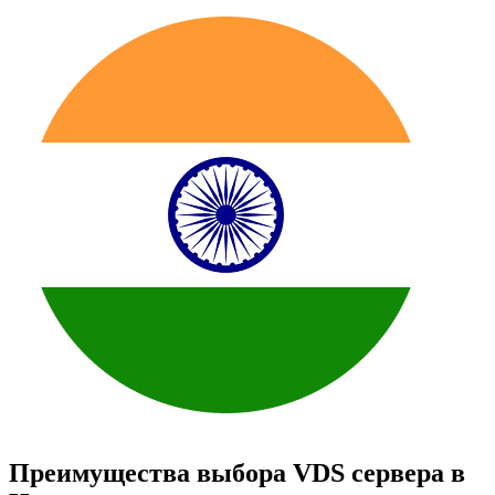
П
р
е
и
м
у
щ
е
с
т
в
а
в
ы
б
о
р
а
V
D
S
с
е
р
в
е
р
а
в