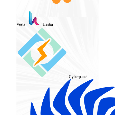
Vesta
Hestia
Cyberpanel