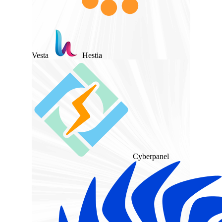
Vesta
Hestia
Cyberpanel