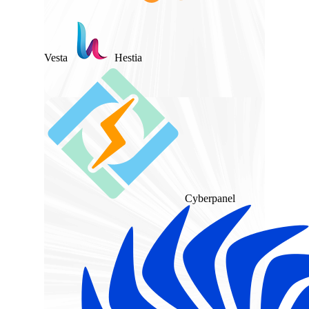
Vesta
Hestia
Cyberpanel