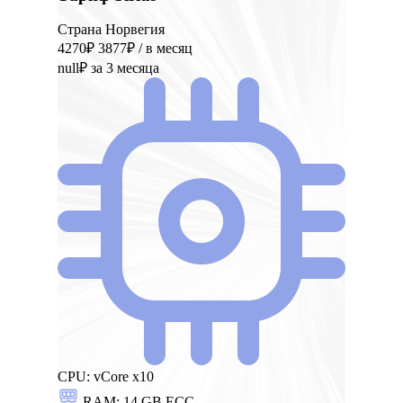
Страна Норвегия
4270₽
3877₽
/ в месяц
null₽
за 3 месяца
CPU:
vCore x10
RAM:
14 GB ECC