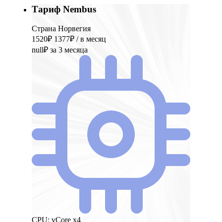
Тариф Nembus
Страна Норвегия
1520₽
1377₽
/ в месяц
null₽
за 3 месяца
CPU:
vCore x4