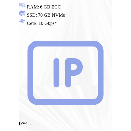
RAM:
6 GB ECC
SSD:
70 GB NVMe
Сеть:
10 Gbps*
IPv4:
1