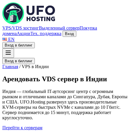
VPS/VDS хостинг
Выделенный сервер
Покупка
домена
Акции
Тех. поддержка
Вход
EN
Вход в биллинг
Вход в биллинг
Главная
/
VPS в Индии
А
р
е
н
д
о
в
а
т
ь
V
D
S
с
е
р
в
е
р
в
И
н
д
и
и
Индия — глобальный IT-аутсорсинг центр с огромным
рынком и отличными каналами до Сингапура, Дубая, Европы
и США. UFO.Hosting развернул здесь производительные
KVM-серверы на быстрых NVMe с каналами до 10 Гбит/с.
Сервер поднимается до 15 минут, поддержка работает
круглосуточно.
Перейти к серверам