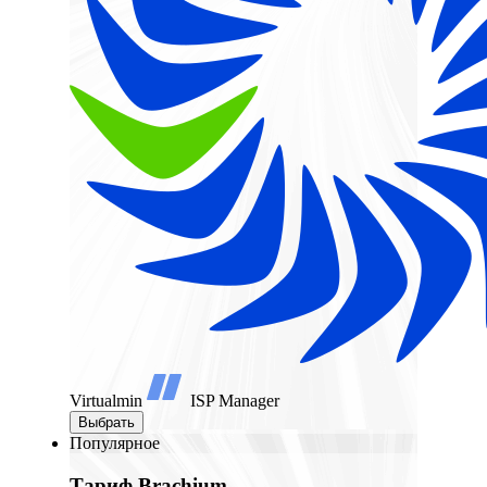
Virtualmin
ISP Manager
Выбрать
Популярное
Тариф Brachium