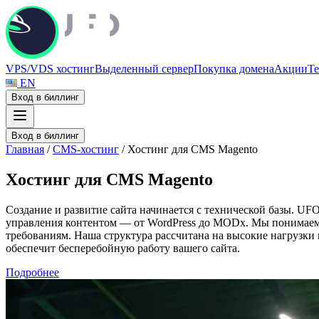
VPS/VDS хостинг
Выделенный сервер
Покупка домена
Акции
Те
EN
Вход в биллинг
Вход в биллинг
Главная
/
CMS-хостинг
/
Хостинг для CMS Magento
Х
о
с
т
и
н
г
д
л
я
C
M
S
M
a
g
e
n
t
o
Создание и развитие сайта начинается с технической базы. U
управления контентом — от WordPress до MODx. Мы понимаем, 
требованиям. Наша структура рассчитана на высокие нагрузки 
обеспечит бесперебойную работу вашего сайта.
Подробнее