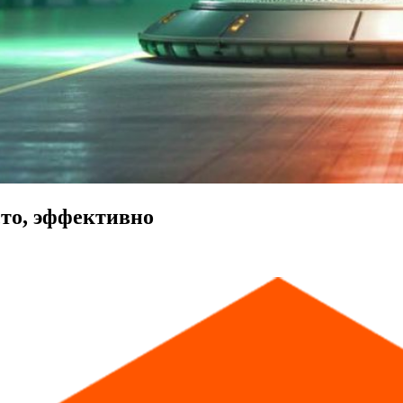
с
т
о
,
э
ф
ф
е
к
т
и
в
н
о