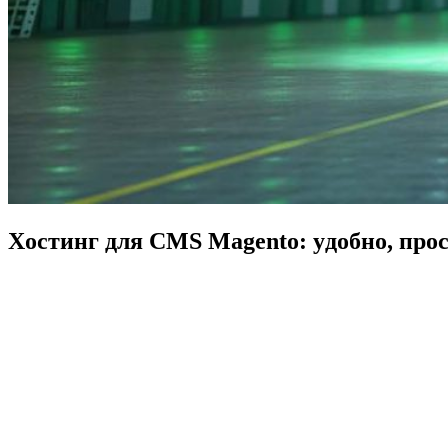
Х
о
с
т
и
н
г
д
л
я
C
M
S
M
a
g
e
n
t
o
:
у
д
о
б
н
о
,
п
р
о