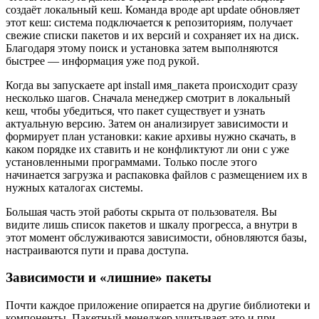
создаёт локальный кеш. Команда вроде apt update обновляет
этот кеш: система подключается к репозиториям, получает
свежие списки пакетов и их версий и сохраняет их на диск.
Благодаря этому поиск и установка затем выполняются
быстрее — информация уже под рукой.
Когда вы запускаете apt install имя_пакета происходит сразу
несколько шагов. Сначала менеджер смотрит в локальный
кеш, чтобы убедиться, что пакет существует и узнать
актуальную версию. Затем он анализирует зависимости и
формирует план установки: какие архивы нужно скачать, в
каком порядке их ставить и не конфликтуют ли они с уже
установленными программами. Только после этого
начинается загрузка и распаковка файлов с размещением их в
нужных каталогах системы.
Большая часть этой работы скрыта от пользователя. Вы
видите лишь список пакетов и шкалу прогресса, а внутри в
этот момент обслуживаются зависимости, обновляются базы,
настраиваются пути и права доступа.
Зависимости и «лишние» пакеты
Почти каждое приложение опирается на другие библиотеки и
компоненты. Пакетный менеджер учитывает это и при