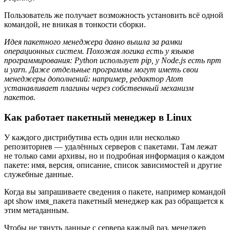
Пользователь же получает возможность установить всё одной
командой, не вникая в тонкости сборки.
Идея пакетного менеджера давно вышла за рамки
операционных систем. Похожая логика есть у языков
программирования: Python использует
pip
, у Node.js есть
npm
и
yarn
. Даже отдельные программы могут иметь свои
менеджеры дополнений: например, редактор Atom
устанавливает плагины через собственный механизм
пакетов.
Как работает пакетный менеджер в Linux
У каждого дистрибутива есть один или несколько
репозиториев — удалённых серверов с пакетами. Там лежат
не только сами архивы, но и подробная информация о каждом
пакете: имя, версия, описание, список зависимостей и другие
служебные данные.
Когда вы запрашиваете сведения о пакете, например командой
apt show имя_пакета пакетный менеджер как раз обращается к
этим метаданным.
Чтобы не тянуть данные с сервера каждый раз, менеджер