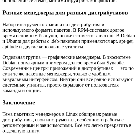
обновление системы, минимизируя риск конфликтов.
Разные менеджеры для разных дистрибутивов
Набор инструментов зависит от дистрибутива и
используемого формата пакетов. В RPM-системах долгое
время основным был
yum
, позже его место занял
dnf
. В Debian
и Ubuntu для работы с
.deb
-пакетами применяются
apt
,
apt-get
,
aptitude
и другие консольные утилиты.
Отдельная группа — графические менеджеры. В экосистеме
Debian популярным примером долгое время был Synaptic.
Современные центры приложений в дистрибутивах — это по
сути те же пакетные менеджеры, только c удобным
визуальным интерфейсом. Внутри они всё равно используют
системные утилиты, просто скрывают от пользователя
команды и опции.
Заключение
Тема пакетных менеджеров в Linux обширная: разные
дистрибутивы, свои инструменты, особенности работы с
репозиториями и зависимостями. Всё это легко превратить в
отдельную книгу.