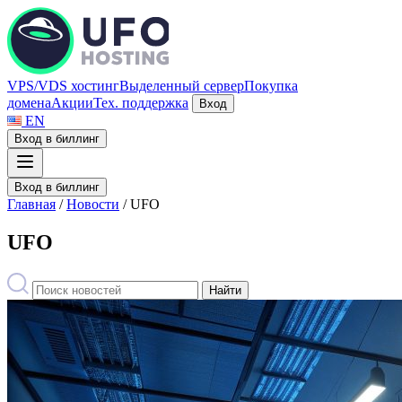
VPS/VDS хостинг
Выделенный сервер
Покупка
домена
Акции
Тех. поддержка
Вход
EN
Вход в биллинг
Вход в биллинг
Главная
/
Новости
/
UFO
UFO
Найти