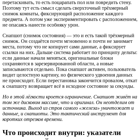
перетаскивать, то есть поцарапать пол или повредить стену.
Поэтому тут есть смысл сделать сверхточный трёхмерный
снимок комнаты, фиксирующий расположение каждого
предмета. А потом уже экспериментировать с расположением,
не опасаясь нанести особняку урон.
Снапшот (снимок состояния) — это и есть такой трёхмерный
снимок. Он создаётся почти мгновенно и почти не занимает
места, потому что не копирует сами данные, а фиксирует
ссылки на них. Дальше система работает по принципу дельты:
если данные начали меняться, оригинальные блоки
сохраняются в зарезервированной области, а новые
записываются отдельно. Пока снапшот активен, пользователь
видит целостную картину, но физического удвоения данных
не происходит. Если перестановка закончится провалом, откат
к снапшоту возвращает всё в исходное состояние за секунды.
Но в этой лёгкости кроется ограничение. Снапшот живёт на
том же дисковом массиве, что и оригинал. Он неотделим от
источника. Выход из строя самого «железа» уничтожает и
данные, и снапшоты. Это тактический инструмент для
коротких отрезков времени.
Что происходит внутри: указатели