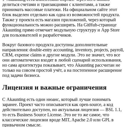
делиться счетами и транзакциями с клиентами, а также
принимать массовые платежи. На официальном сайте этот
блок выделен отдельно как одна из возможностей продукта.
Также у проекта есть магазин приложений, через который
функциональность можно расширять. На GitHub-странице
Akaunting прямо отмечает модульную структуру и App Store
для пользователей и разработчиков.
Вокруг базового продукта доступны дополнительные
направления: double-entry accounting, inventory, projects, payroll,
CRM, expense claims и другие модули. Это не значит, что все
они автоматически входят в любой сценарий использования,
но сама архитектура показывает, что Akaunting рассчитан не
только на совсем простой учёт, а на постепенное расширение
под задачи бизнеса.
Лицензия и важные ограничения
С Akaunting есть один нюанс, который лучше понимать
заранее. Проект часто описывается как open-source, а код
действительно доступен, но актуальная лицензия — BSL 1.1,
то есть Business Source License. Это не то же самое, что
классические лицензии вроде MIT, Apache 2.0 или GPL в
привычном смысле.