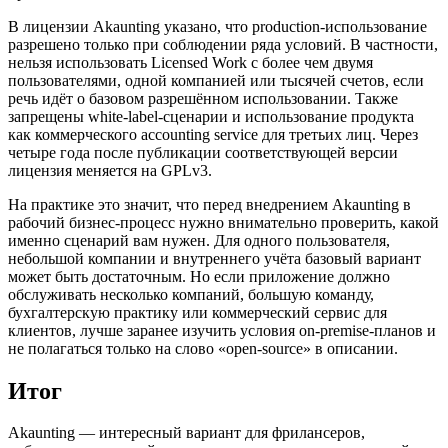
В лицензии Akaunting указано, что production-использование
разрешено только при соблюдении ряда условий. В частности,
нельзя использовать Licensed Work с более чем двумя
пользователями, одной компанией или тысячей счетов, если
речь идёт о базовом разрешённом использовании. Также
запрещены white-label-сценарии и использование продукта
как коммерческого accounting service для третьих лиц. Через
четыре года после публикации соответствующей версии
лицензия меняется на GPLv3.
На практике это значит, что перед внедрением Akaunting в
рабочий бизнес-процесс нужно внимательно проверить, какой
именно сценарий вам нужен. Для одного пользователя,
небольшой компании и внутреннего учёта базовый вариант
может быть достаточным. Но если приложение должно
обслуживать несколько компаний, большую команду,
бухгалтерскую практику или коммерческий сервис для
клиентов, лучше заранее изучить условия on-premise-планов и
не полагаться только на слово «open-source» в описании.
Итог
Akaunting — интересный вариант для фрилансеров,