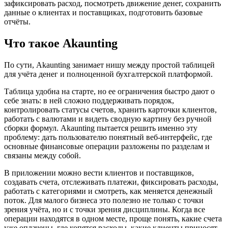
зафиксировать расход, посмотреть движение денег, сохранить
данные о клиентах и поставщиках, подготовить базовые
отчёты.
Что такое Akaunting
По сути, Akaunting занимает нишу между простой таблицей
для учёта денег и полноценной бухгалтерской платформой.
Таблица удобна на старте, но ее ограничения быстро дают о
себе знать: в ней сложно поддерживать порядок,
контролировать статусы счетов, хранить карточки клиентов,
работать с валютами и видеть сводную картину без ручной
сборки формул. Akaunting пытается решить именно эту
проблему: дать пользователю понятный веб-интерфейс, где
основные финансовые операции разложены по разделам и
связаны между собой.
В приложении можно вести клиентов и поставщиков,
создавать счета, отслеживать платежи, фиксировать расходы,
работать с категориями и смотреть, как меняется денежный
поток. Для малого бизнеса это полезно не только с точки
зрения учёта, но и с точки зрения дисциплины. Когда все
операции находятся в одном месте, проще понять, какие счета
уже оплачены, где копятся расходы, какие клиенты приносят