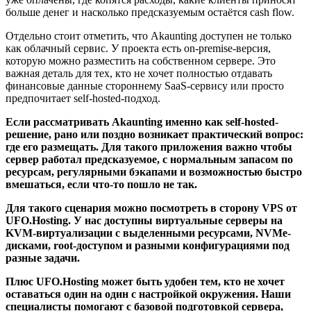
больше денег и насколько предсказуемым остаётся cash flow.
Отдельно стоит отметить, что Akaunting доступен не только
как облачный сервис. У проекта есть on-premise-версия,
которую можно разместить на собственном сервере. Это
важная деталь для тех, кто не хочет полностью отдавать
финансовые данные стороннему SaaS-сервису или просто
предпочитает self-hosted-подход.
Если рассматривать Akaunting именно как self-hosted-
решение, рано или поздно возникает практический вопрос:
где его размещать. Для такого приложения важно чтобы
сервер работал предсказуемое, с нормальным запасом по
ресурсам, регулярными бэкапами и возможностью быстро
вмешаться, если что-то пошло не так.
Для такого сценария можно посмотреть в сторону VPS от
UFO.Hosting. У нас доступны виртуальные серверы на
KVM-виртуализации с выделенными ресурсами, NVMe-
дисками, root-доступом и разными конфигурациями под
разные задачи.
Плюс UFO.Hosting может быть удобен тем, кто не хочет
оставаться один на один с настройкой окружения. Наши
специалисты помогают с базовой подготовкой сервера,