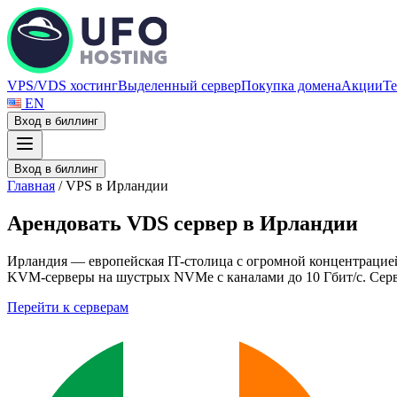
VPS/VDS хостинг
Выделенный сервер
Покупка домена
Акции
Те
EN
Вход в биллинг
Вход в биллинг
Главная
/
VPS в Ирландии
А
р
е
н
д
о
в
а
т
ь
V
D
S
с
е
р
в
е
р
в
И
р
л
а
н
д
и
и
Ирландия — европейская IT-столица с огромной концентраци
KVM-серверы на шустрых NVMe с каналами до 10 Гбит/с. Сервер
Перейти к серверам