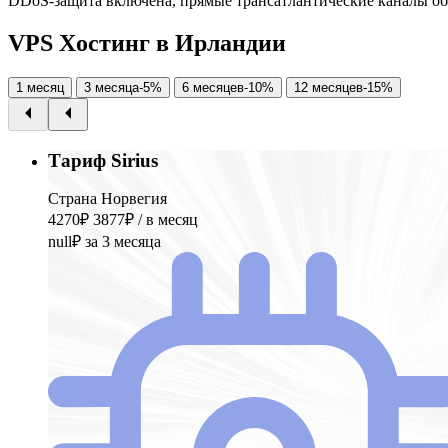
DDoS-защита включена, прямые трансатлантические каналы об
V
P
S
Х
о
с
т
и
н
г
в
И
р
л
а
н
д
и
и
1 месяц
3 месяца
-5%
6 месяцев
-10%
12 месяцев
-15%
Тариф Sirius
Страна Норвегия
4270₽
3877₽
/ в месяц
null₽
за 3 месяца