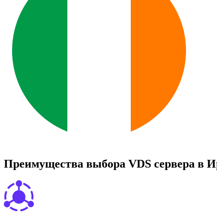
П
р
е
и
м
у
щ
е
с
т
в
а
в
ы
б
о
р
а
V
D
S
с
е
р
в
е
р
а
в
И