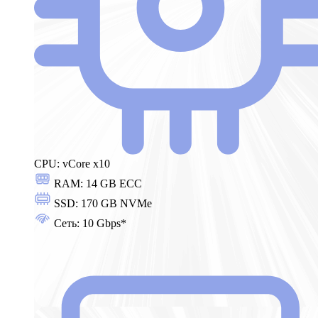
CPU:
vCore x10
RAM:
14 GB ECC
SSD:
170 GB NVMe
Сеть:
10 Gbps*