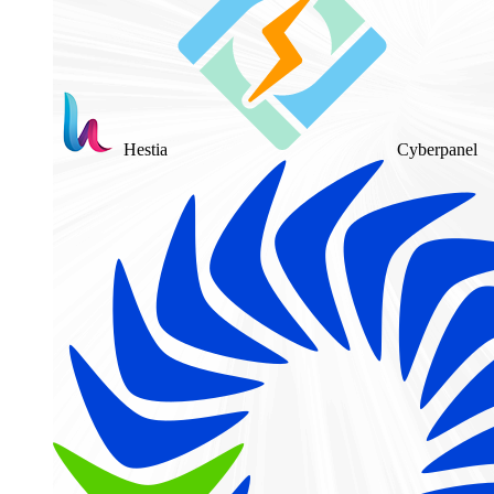
Hestia
Cyberpanel