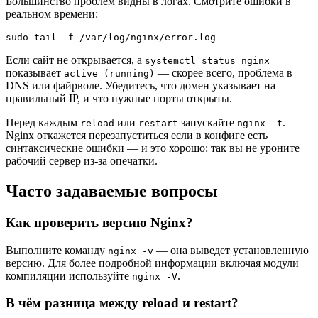
Большинство проблем видны в логах. Смотрите ошибки в
реальном времени:
Если сайт не открывается, а
systemctl status nginx
показывает
— скорее всего, проблема в
active (running)
DNS или файрволе. Убедитесь, что домен указывает на
правильный IP, и что нужные порты открыты.
Перед каждым
или
запускайте
.
reload
restart
nginx -t
Nginx откажется перезапуститься если в конфиге есть
синтаксические ошибки — и это хорошо: так вы не уроните
рабочий сервер из-за опечатки.
Часто задаваемые вопросы
Как проверить версию Nginx?
Выполните команду
— она выведет установленную
nginx -v
версию. Для более подробной информации включая модули
компиляции используйте
.
nginx -V
В чём разница между reload и restart?