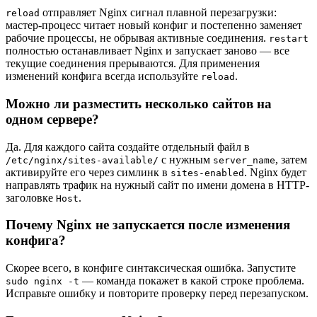
отправляет Nginx сигнал плавной перезагрузки:
reload
мастер-процесс читает новый конфиг и постепенно заменяет
рабочие процессы, не обрывая активные соединения.
restart
полностью останавливает Nginx и запускает заново — все
текущие соединения прерываются. Для применения
изменений конфига всегда используйте
.
reload
Можно ли разместить несколько сайтов на
одном сервере?
Да. Для каждого сайта создайте отдельный файл в
с нужным
, затем
/etc/nginx/sites-available/
server_name
активируйте его через симлинк в
. Nginx будет
sites-enabled
направлять трафик на нужный сайт по имени домена в HTTP-
заголовке
.
Host
Почему Nginx не запускается после изменения
конфига?
Скорее всего, в конфиге синтаксическая ошибка. Запустите
— команда покажет в какой строке проблема.
sudo nginx -t
Исправьте ошибку и повторите проверку перед перезапуском.