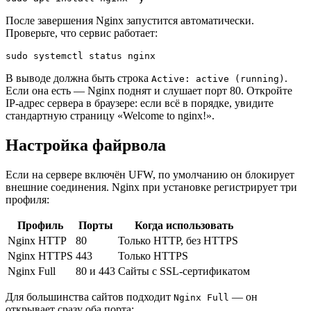
После завершения Nginx запустится автоматически.
Проверьте, что сервис работает:
В выводе должна быть строка
.
Active: active (running)
Если она есть — Nginx поднят и слушает порт 80. Откройте
IP-адрес сервера в браузере: если всё в порядке, увидите
стандартную страницу «Welcome to nginx!».
Настройка файрвола
Если на сервере включён UFW, по умолчанию он блокирует
внешние соединения. Nginx при установке регистрирует три
профиля:
Профиль
Порты
Когда использовать
Nginx HTTP
80
Только HTTP, без HTTPS
Nginx HTTPS
443
Только HTTPS
Nginx Full
80 и 443
Сайты с SSL-сертификатом
Для большинства сайтов подходит
— он
Nginx Full
открывает сразу оба порта: