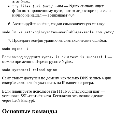
этот блок.
— Nginx сначала ищет
try_files $uri $uri/ =404
файл по запрошенному пути, потом директорию, и если
ничего не нашёл — возвращает 404.
Активируйте конфиг, создав символическую ссылку:
Проверьте конфигурацию на синтаксические ошибки:
Если вывод содержит
и
—
syntax is ok
test is successful
можно применять. Перезагрузите Nginx:
Сайт станет доступен по домену, как только DNS запись
для
A
начнёт указывать на IP вашего сервера.
example.com
Если планируете использовать HTTPS, следующий шаг —
установка SSL-сертификата. Бесплатно это можно сделать
через Let’s Encrypt.
Основные команды