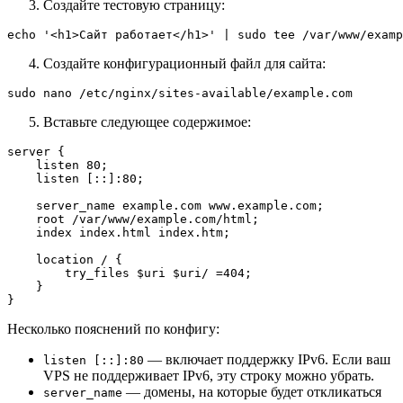
Создайте тестовую страницу:
Создайте конфигурационный файл для сайта:
Вставьте следующее содержимое:
server {

    listen 80;

    listen [::]:80;

    server_name example.com www.example.com;

    root /var/www/example.com/html;

    index index.html index.htm;

    location / {

        try_files $uri $uri/ =404;

    }

Несколько пояснений по конфигу:
— включает поддержку IPv6. Если ваш
listen [::]:80
VPS не поддерживает IPv6, эту строку можно убрать.
— домены, на которые будет откликаться
server_name