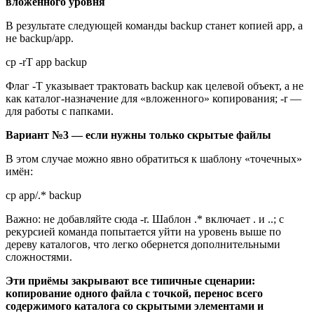
вложенного уровня
В результате следующей команды
backup
станет копией
app
, а
не
backup/app
.
cp -rT app backup
Флаг
-T
указывает трактовать
backup
как целевой объект, а не
как каталог-назначение для «вложенного» копирования;
-r
—
для работы с папками.
Вариант №3 — если нужны только скрытые файлы
В этом случае можно явно обратиться к шаблону «точечных»
имён:
cp app/.* backup
Важно: не добавляйте сюда
-r
. Шаблон
.*
включает
.
и
..
; с
рекурсией команда попытается уйти на уровень выше по
дереву каталогов, что легко обернется дополнительными
сложностями.
Эти приёмы закрывают все типичные сценарии:
копирование одного файла с точкой, перенос всего
содержимого каталога со скрытыми элементами и