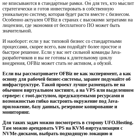
не вписываются в стандартные рамки. Он для тех, кто мыслит
стратегически и готов инвестировать в собственную
уникальную систему, которая будет расти вместе с бизнесом.
Особенно актуален OFBiz в странах с высокими затратами на
лицензии, где экономия от бесплатного ПО может быть
значительной.
И наоборот: если у вас типовой бизнес со стандартными
процессами, скорее всего, вам подойдёт более простое и
быстрое решение. Если у вас нет сильной команды Java-
разработчиков и вы не готовы к длительному циклу
внедрения, OFBiz может стать не активом, а обузой.
Если вы рассматриваете OFBiz не как эксперимент, а как
основу для рабочей бизнес-системы, заранее подумайте об
инфраструктуре. Такой проект лучше размещать не на
обычном виртуальном хостинге, а на VPS или выделенном
сервере: с root-доступом, предсказуемыми ресурсами и
возможностью гибко настроить окружение под Java-
приложение, базу данных, резервное копирование и
мониторинг.
Для таких задач можно посмотреть в сторону UFO.Hosting.
Там можно арендовать VPS на KVM-виртуализации с
NVMe-дисками, выбрать подходящую локацию и