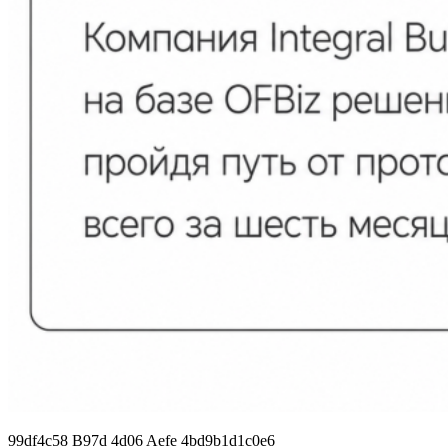
99df4c58 B97d 4d06 Aefe 4bd9b1d1c0e6