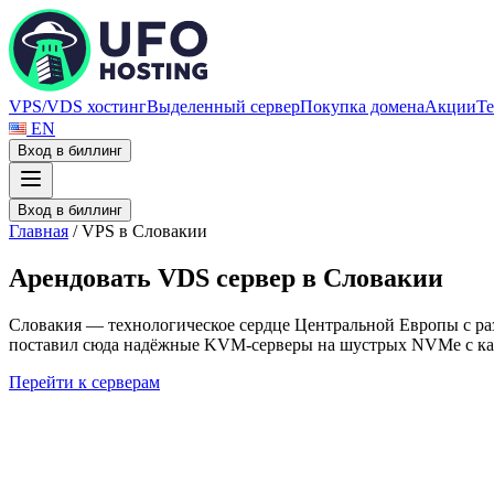
VPS/VDS хостинг
Выделенный сервер
Покупка домена
Акции
Те
EN
Вход в биллинг
Вход в биллинг
Главная
/
VPS в Словакии
А
р
е
н
д
о
в
а
т
ь
V
D
S
с
е
р
в
е
р
в
С
л
о
в
а
к
и
и
Словакия — технологическое сердце Центральной Европы с р
поставил сюда надёжные KVM-серверы на шустрых NVMe с кана
Перейти к серверам