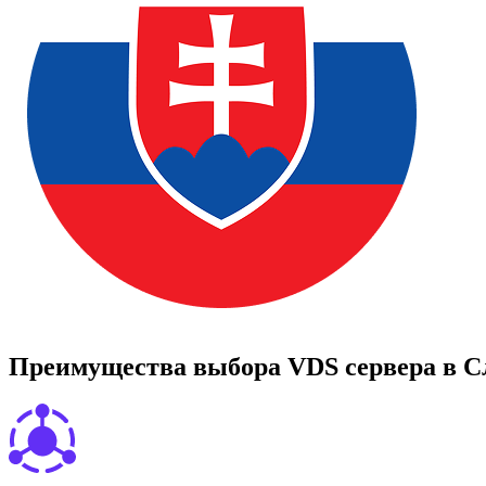
П
р
е
и
м
у
щ
е
с
т
в
а
в
ы
б
о
р
а
V
D
S
с
е
р
в
е
р
а
в
С