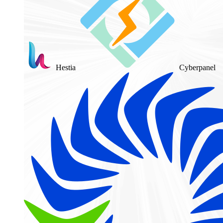
Hestia
Cyberpanel