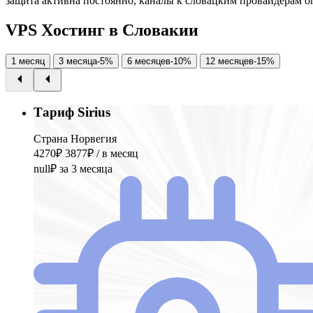
защита активна постоянно, каналы к словацким провайдерам 
V
P
S
Х
о
с
т
и
н
г
в
С
л
о
в
а
к
и
и
1 месяц
3 месяца
-5%
6 месяцев
-10%
12 месяцев
-15%
Тариф Sirius
Страна Норвегия
4270₽
3877₽
/ в месяц
null₽
за 3 месяца