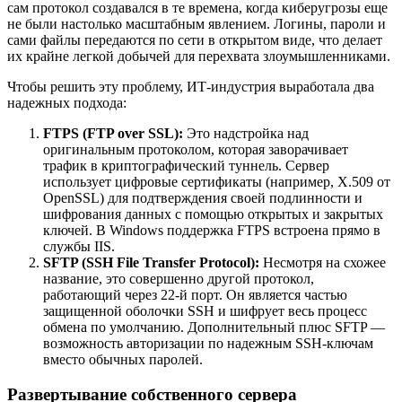
сам протокол создавался в те времена, когда киберугрозы еще
не были настолько масштабным явлением. Логины, пароли и
сами файлы передаются по сети в открытом виде, что делает
их крайне легкой добычей для перехвата злоумышленниками.
Чтобы решить эту проблему, ИТ-индустрия выработала два
надежных подхода:
FTPS (FTP over SSL):
Это надстройка над
оригинальным протоколом, которая заворачивает
трафик в криптографический туннель. Сервер
использует цифровые сертификаты (например, X.509 от
OpenSSL) для подтверждения своей подлинности и
шифрования данных с помощью открытых и закрытых
ключей. В Windows поддержка FTPS встроена прямо в
службы IIS.
SFTP (SSH File Transfer Protocol):
Несмотря на схожее
название, это совершенно другой протокол,
работающий через 22-й порт. Он является частью
защищенной оболочки SSH и шифрует весь процесс
обмена по умолчанию. Дополнительный плюс SFTP —
возможность авторизации по надежным SSH-ключам
вместо обычных паролей.
Развертывание собственного сервера