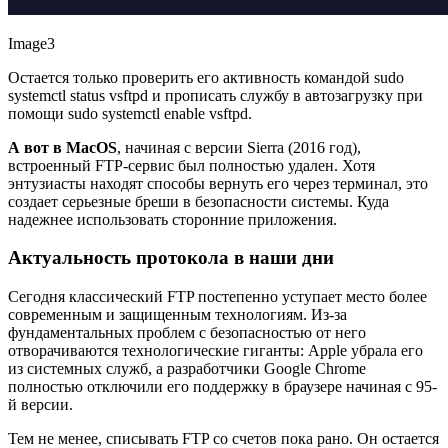
Image3
Остается только проверить его активность командой
sudo
systemctl status vsftpd
и прописать службу в автозагрузку при
помощи
sudo systemctl enable vsftpd
.
А вот в MacOS
, начиная с версии Sierra (2016 год),
встроенный FTP-сервис был полностью удален. Хотя
энтузиасты находят способы вернуть его через терминал, это
создает серьезные бреши в безопасности системы. Куда
надежнее использовать сторонние приложения.
Актуальность протокола в наши дни
Сегодня классический FTP постепенно уступает место более
современным и защищенным технологиям. Из-за
фундаментальных проблем с безопасностью от него
отворачиваются технологические гиганты: Apple убрала его
из системных служб, а разработчики Google Chrome
полностью отключили его поддержку в браузере начиная с 95-
й версии.
Тем не менее, списывать FTP со счетов пока рано. Он остается