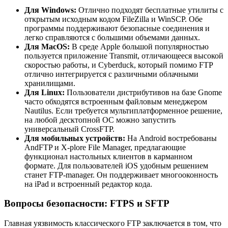
Для Windows:
Отлично подходят бесплатные утилиты с
открытым исходным кодом FileZilla и WinSCP. Обе
программы поддерживают безопасные соединения и
легко справляются с большими объемами данных.
Для MacOS:
В среде Apple большой популярностью
пользуется приложение Transmit, отличающееся высокой
скоростью работы, и Cyberduck, который помимо FTP
отлично интегрируется с различными облачными
хранилищами.
Для Linux:
Пользователи дистрибутивов на базе Gnome
часто обходятся встроенным файловым менеджером
Nautilus. Если требуется мультиплатформенное решение,
на любой десктопной ОС можно запустить
универсальный CrossFTP.
Для мобильных устройств:
На Android востребованы
AndFTP и X-plore File Manager, предлагающие
функционал настольных клиентов в карманном
формате. Для пользователей iOS удобным решением
станет FTP-manager. Он поддерживает многооконность
на iPad и встроенный редактор кода.
Вопросы безопасности: FTPS и SFTP
Главная уязвимость классического FTP заключается в том, что