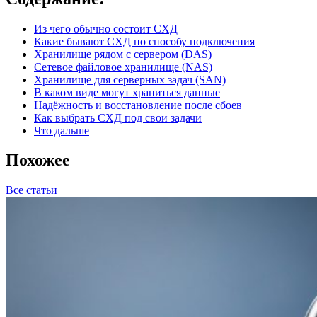
Из чего обычно состоит СХД
Какие бывают СХД по способу подключения
Хранилище рядом с сервером (DAS)
Сетевое файловое хранилище (NAS)
Хранилище для серверных задач (SAN)
В каком виде могут храниться данные
Надёжность и восстановление после сбоев
Как выбрать СХД под свои задачи
Что дальше
Похожее
Все статьи