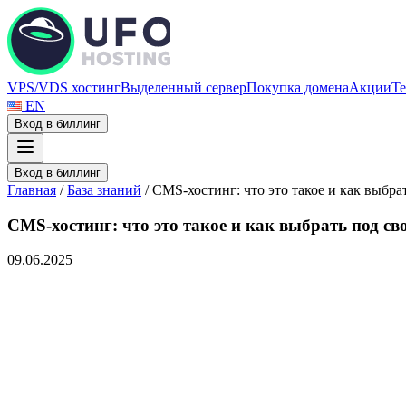
VPS/VDS хостинг
Выделенный сервер
Покупка домена
Акции
Те
EN
Вход в биллинг
Вход в биллинг
Главная
/
База знаний
/
CMS-хостинг: что это такое и как выбр
CMS-хостинг: что это такое и как выбрать под с
09.06.2025