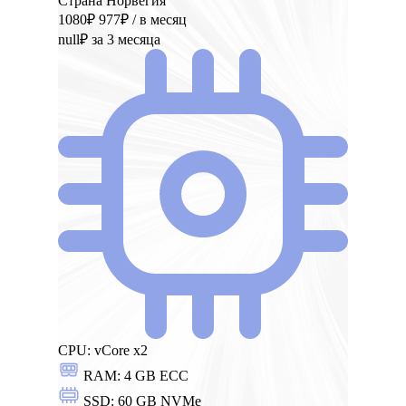
Страна Норвегия
1080₽
977₽
/ в месяц
null₽
за 3 месяца
CPU:
vCore x2
RAM:
4 GB ECC
SSD:
60 GB NVMe