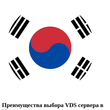
П
р
е
и
м
у
щ
е
с
т
в
а
в
ы
б
о
р
а
V
D
S
с
е
р
в
е
р
а
в