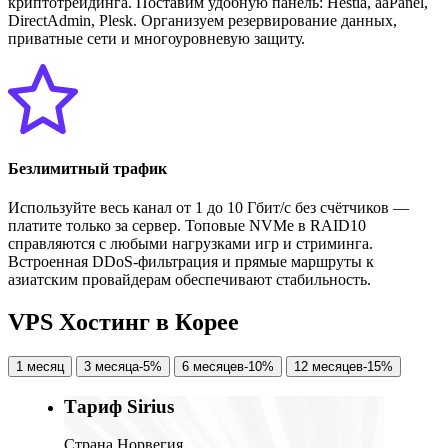
криптотрейдинга. Поставим удобную панель: Hestia, aaPanel,
DirectAdmin, Plesk. Организуем резервирование данных,
приватные сети и многоуровневую защиту.
Безлимитный трафик
Используйте весь канал от 1 до 10 Гбит/с без счётчиков —
платите только за сервер. Топовые NVMe в RAID10
справляются с любыми нагрузками игр и стриминга.
Встроенная DDoS-фильтрация и прямые маршруты к
азиатским провайдерам обеспечивают стабильность.
V
P
S
Х
о
с
т
и
н
г
в
К
о
р
е
е
1 месяц
3 месяца
-5%
6 месяцев
-10%
12 месяцев
-15%
Тариф Sirius
Страна Норвегия