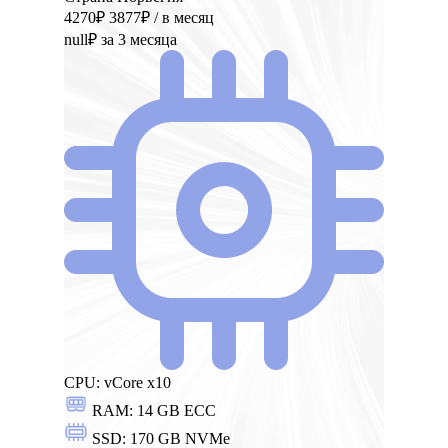
4270₽
3877₽
/ в месяц
null₽
за 3 месяца
CPU:
vCore x10
RAM:
14 GB ECC
SSD:
170 GB NVMe