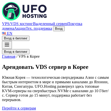
VPS/VDS хостинг
Выделенный сервер
Покупка
домена
Акции
Тех. поддержка
Вход
EN
Вход в биллинг
Вход в биллинг
Главная
/
VPS в Корее
А
р
е
н
д
о
в
а
т
ь
V
D
S
с
е
р
в
е
р
в
К
о
р
е
е
Южная Корея — технологическая сверхдержава Азии с самым
быстрым интернетом в мире и прямыми каналами до Японии,
Китая, Сингапура. UFO.Hosting развернул здесь топовые
KVM-серверы на сверхбыстрых NVMe с каналами до 10 Гбит/
с. Сервер готов до 15 минут, поддержка работает без
перерывов.
Перейти к серверам