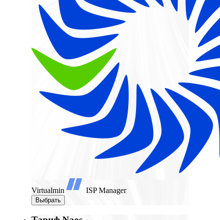
Virtualmin
ISP Manager
Выбрать
Тариф Naos