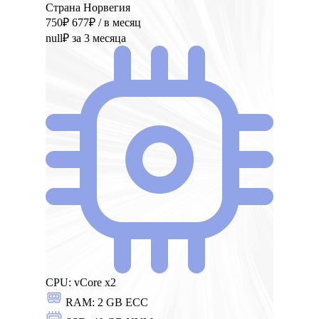
Страна Норвегия
750₽
677₽
/ в месяц
null₽
за 3 месяца
CPU:
vCore x2
RAM:
2 GB ECC