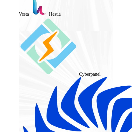
Vesta
Hestia
Cyberpanel