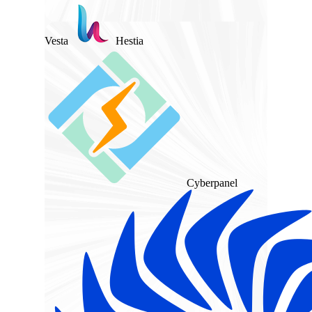
Vesta
Hestia
Cyberpanel