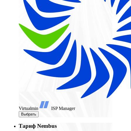
Virtualmin
ISP Manager
Выбрать
Тариф Nembus