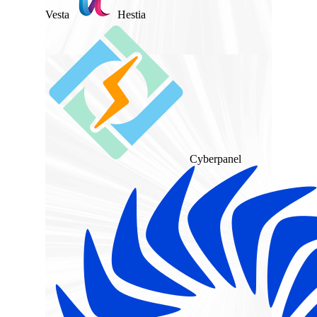
Vesta
Hestia
Cyberpanel