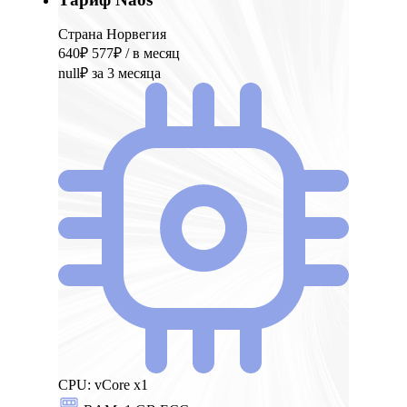
Страна Норвегия
640₽
577₽
/ в месяц
null₽
за 3 месяца
CPU:
vCore x1