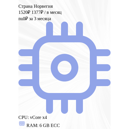
Страна Норвегия
1520₽
1377₽
/ в месяц
null₽
за 3 месяца
CPU:
vCore x4
RAM:
6 GB ECC