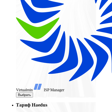
Virtualmin
ISP Manager
Выбрать
Тариф Haedus