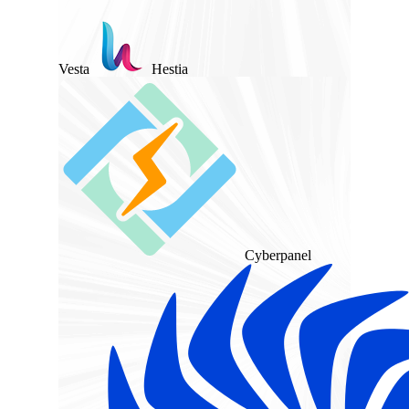
Vesta
Hestia
Cyberpanel