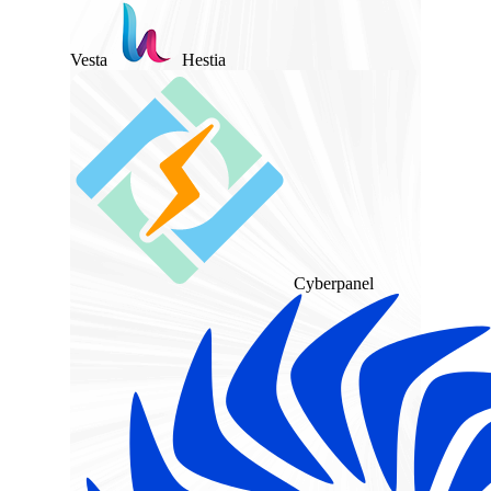
Vesta
Hestia
Cyberpanel