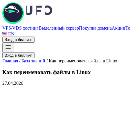
VPS/VDS хостинг
Выделенный сервер
Покупка домена
Акции
Те
EN
Вход в биллинг
Вход в биллинг
Главная
/
База знаний
/
Как переименовать файлы в Linux
Как переименовать файлы в Linux
27.04.2026