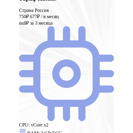
Страна Россия
750₽
677₽
/ в месяц
null₽
за 3 месяца
CPU:
vCore x2