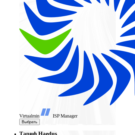
Virtualmin
ISP Manager
Выбрать
Тариф Haedus