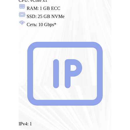
CPU:
vCore x1
RAM:
1 GB ECC
SSD:
25 GB NVMe
Сеть:
10 Gbps*
IPv4:
1