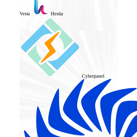
Vesta
Hestia
Cyberpanel