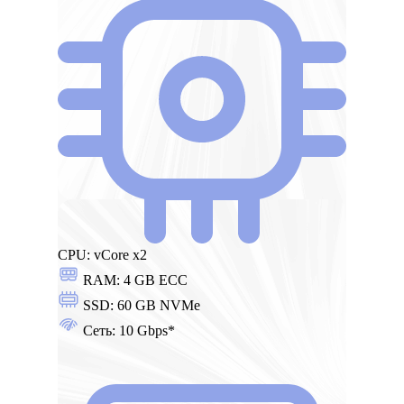
CPU:
vCore x2
RAM:
4 GB ECC
SSD:
60 GB NVMe
Сеть:
10 Gbps*