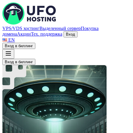
VPS/VDS хостинг
Выделенный сервер
Покупка
домена
Акции
Тех. поддержка
Вход
EN
Вход в биллинг
Вход в биллинг