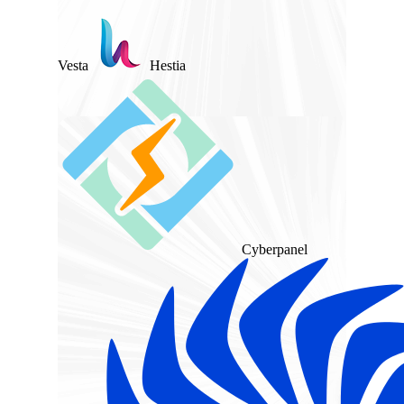
Vesta
Hestia
Cyberpanel